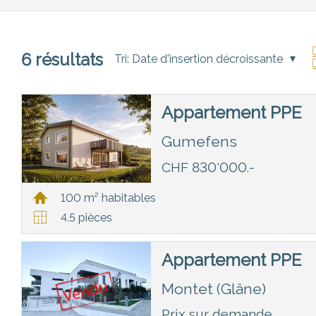
6
résultats
Tri:
Date d'insertion décroissante
Appartement PPE
Gumefens
CHF 830'000.-
100 m² habitables
4.5 pièces
Appartement PPE
Montet (Glâne)
Prix sur demande