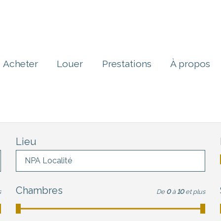
Acheter
Louer
Prestations
À propos
Lieu
NPA Localité
Chambres
s
De
0
à
10
et plus