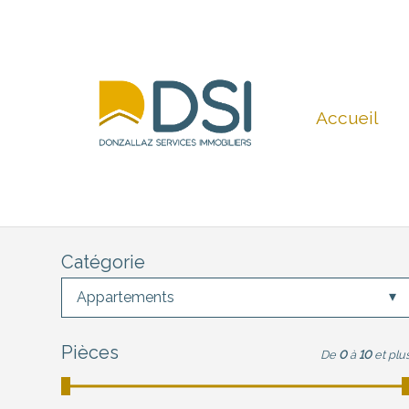
Accueil
Catégorie
Appartements
Pièces
De
0
à
10
et plu