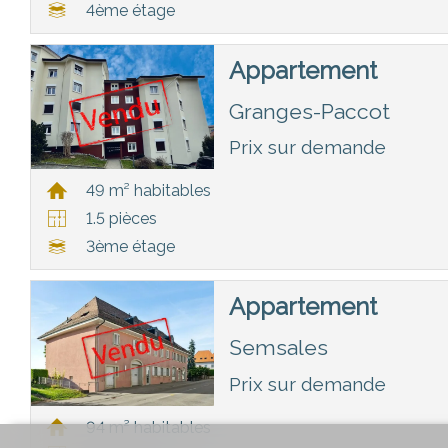
4ème étage
Appartement
Granges-Paccot
Prix sur demande
49 m² habitables
1.5 pièces
3ème étage
Appartement
Semsales
Prix sur demande
94 m² habitables