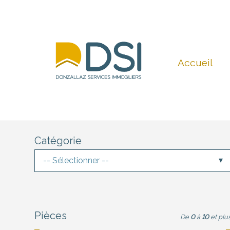
Accueil
Catégorie
-- Sélectionner --
Pièces
De
0
à
10
et plu