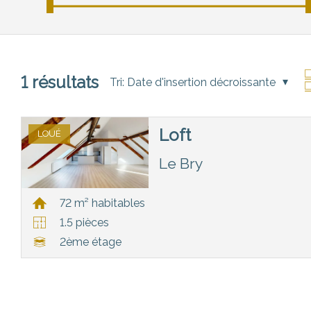
1
résultats
Tri:
Date d'insertion décroissante
Loft
LOUÉ
Le Bry
72 m² habitables
1.5 pièces
2ème étage