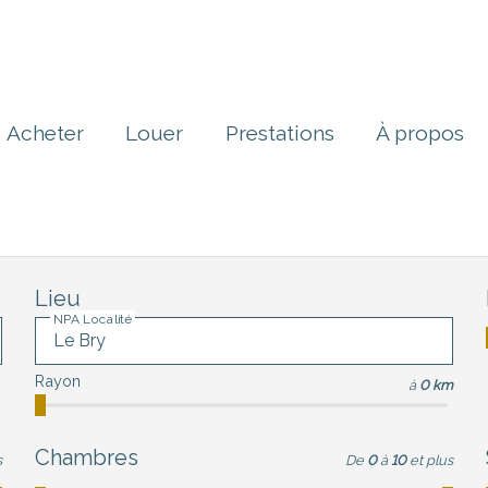
Acheter
Louer
Prestations
À propos
Lieu
NPA Localité
Rayon
à
0 km
Chambres
s
De
0
à
10
et plus