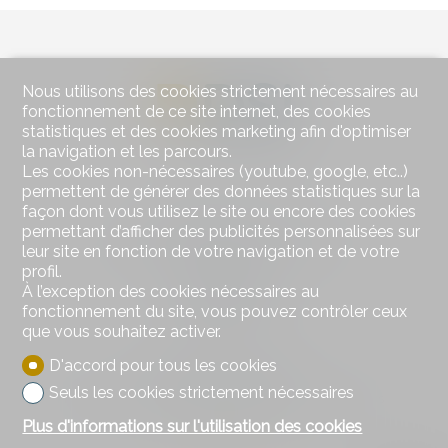
Nous utilisons des cookies strictement nécessaires au
fonctionnement de ce site internet, des cookies
statistiques et des cookies marketing afin d'optimiser
la navigation et les parcours.
Les cookies non-nécessaires (youtube, google, etc..)
permettent de générer des données statistiques sur la
façon dont vous utilisez le site ou encore des cookies
Contactez-nous
permettant d’afficher des publicités personnalisées sur
DSI Donzallaz Services Immobiliers Sàrl
leur site en fonction de votre navigation et de votre
Rue de l'Industrie 8
profil.
1630 Bulle
À l’exception des cookies nécessaires au
Tél.
026 919 17 17
fonctionnement du site, vous pouvez contrôler ceux
info@d-si.ch
que vous souhaitez activer.
D'accord pour tous les cookies
Restez connecté
Seuls les cookies strictement nécessaires
Ne laissez aucun bien vous échapper, inscrivez-vous
gratuitement.
Plus d'informations sur l'utilisation des cookies