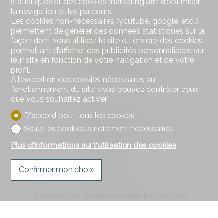
statistiques et des cookies marketing afin d'optimiser
la navigation et les parcours.
Les cookies non-nécessaires (youtube, google, etc..)
permettent de générer des données statistiques sur la
façon dont vous utilisez le site ou encore des cookies
permettant d’afficher des publicités personnalisées sur
leur site en fonction de votre navigation et de votre
profil.
À l’exception des cookies nécessaires au
fonctionnement du site, vous pouvez contrôler ceux
que vous souhaitez activer.
Contactez-nous
D'accord pour tous les cookies
DSI Donzallaz Services Immobiliers Sàrl
Seuls les cookies strictement nécessaires
Rue de l'Industrie 8
1630 Bulle
Plus d'informations sur l'utilisation des cookies
Tél.
026 919 17 17
info@d-si.ch
Confirmer mon choix
Restez connecté
Ne laissez aucun bien vous échapper, inscrivez-vous
gratuitement.