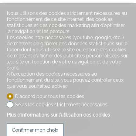
Nous utilisons des cookies strictement nécessaires au
fonctionnement de ce site internet, des cookies
statistiques et des cookies marketing afin d'optimiser
la navigation et les parcours.
Les cookies non-nécessaires (youtube, google, etc..)
permettent de générer des données statistiques sur la
façon dont vous utilisez le site ou encore des cookies
permettant d’afficher des publicités personnalisées sur
leur site en fonction de votre navigation et de votre
profil.
Contactez-nous
À l’exception des cookies nécessaires au
DSI Donzallaz Services Immobiliers Sàrl
fonctionnement du site, vous pouvez contrôler ceux
Rue de l'Industrie 8
que vous souhaitez activer.
1630 Bulle
D'accord pour tous les cookies
Tél.
026 919 17 17
info@d-si.ch
Seuls les cookies strictement nécessaires
Plus d'informations sur l'utilisation des cookies
Restez connecté
Ne laissez aucun bien vous échapper, inscrivez-vous
Confirmer mon choix
gratuitement.