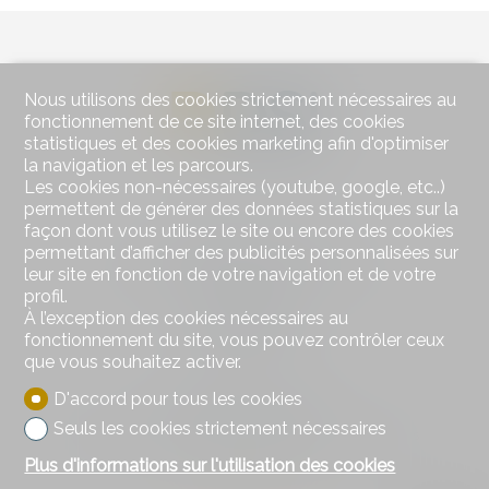
Nous utilisons des cookies strictement nécessaires au
fonctionnement de ce site internet, des cookies
statistiques et des cookies marketing afin d'optimiser
la navigation et les parcours.
Les cookies non-nécessaires (youtube, google, etc..)
permettent de générer des données statistiques sur la
façon dont vous utilisez le site ou encore des cookies
Contactez-nous
permettant d’afficher des publicités personnalisées sur
DSI Donzallaz Services Immobiliers Sàrl
leur site en fonction de votre navigation et de votre
Rue de l'Industrie 8
profil.
1630 Bulle
À l’exception des cookies nécessaires au
Tél.
026 919 17 17
fonctionnement du site, vous pouvez contrôler ceux
info@d-si.ch
que vous souhaitez activer.
D'accord pour tous les cookies
Restez connecté
Seuls les cookies strictement nécessaires
Ne laissez aucun bien vous échapper, inscrivez-vous
gratuitement.
Plus d'informations sur l'utilisation des cookies