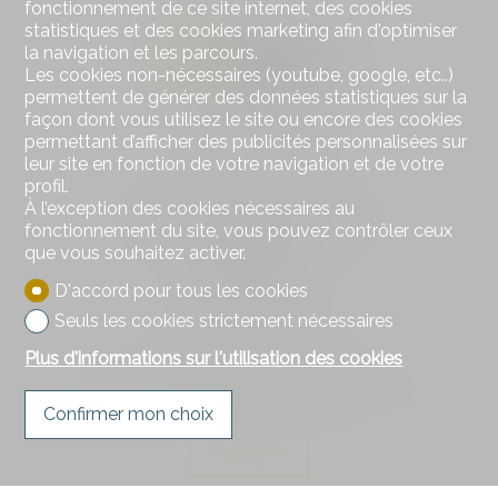
fonctionnement de ce site internet, des cookies
statistiques et des cookies marketing afin d'optimiser
la navigation et les parcours.
Les cookies non-nécessaires (youtube, google, etc..)
permettent de générer des données statistiques sur la
façon dont vous utilisez le site ou encore des cookies
permettant d’afficher des publicités personnalisées sur
leur site en fonction de votre navigation et de votre
profil.
Contactez-nous
À l’exception des cookies nécessaires au
DSI Donzallaz Services Immobiliers Sàrl
fonctionnement du site, vous pouvez contrôler ceux
Rue de l'Industrie 8
que vous souhaitez activer.
1630 Bulle
Tél.
026 919 17 17
D'accord pour tous les cookies
info@d-si.ch
Seuls les cookies strictement nécessaires
Plus d'informations sur l'utilisation des cookies
Restez connecté
Ne laissez aucun bien vous échapper, inscrivez-vous
gratuitement.
Confirmer mon choix
S'abonner