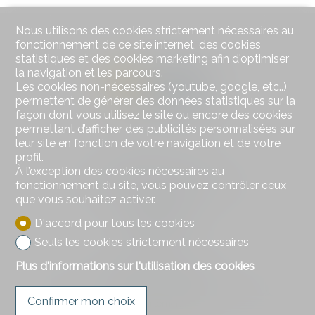
Nous utilisons des cookies strictement nécessaires au
fonctionnement de ce site internet, des cookies
statistiques et des cookies marketing afin d'optimiser
la navigation et les parcours.
Les cookies non-nécessaires (youtube, google, etc..)
permettent de générer des données statistiques sur la
façon dont vous utilisez le site ou encore des cookies
permettant d’afficher des publicités personnalisées sur
leur site en fonction de votre navigation et de votre
profil.
Contactez-nous
À l’exception des cookies nécessaires au
DSI Donzallaz Services Immobiliers Sàrl
fonctionnement du site, vous pouvez contrôler ceux
Rue de l'Industrie 8
que vous souhaitez activer.
1630 Bulle
D'accord pour tous les cookies
Tél.
026 919 17 17
info@d-si.ch
Seuls les cookies strictement nécessaires
Plus d'informations sur l'utilisation des cookies
Restez connecté
Ne laissez aucun bien vous échapper, inscrivez-vous
Confirmer mon choix
gratuitement.