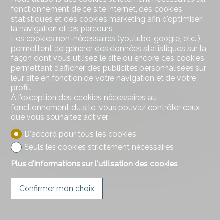
fonctionnement de ce site internet, des cookies
Contactez-nous
statistiques et des cookies marketing afin d'optimiser
DSI Donzallaz Services Immobiliers Sàrl
la navigation et les parcours.
Rue de l'Industrie 8
Les cookies non-nécessaires (youtube, google, etc..)
1630 Bulle
permettent de générer des données statistiques sur la
Tél.
026 919 17 17
façon dont vous utilisez le site ou encore des cookies
info@d-si.ch
permettant d’afficher des publicités personnalisées sur
leur site en fonction de votre navigation et de votre
profil.
Restez connecté
À l’exception des cookies nécessaires au
Ne laissez aucun bien vous échapper, inscrivez-vous
fonctionnement du site, vous pouvez contrôler ceux
gratuitement.
que vous souhaitez activer.
S'abonner
D'accord pour tous les cookies
Seuls les cookies strictement nécessaires
Plus d'informations sur l'utilisation des cookies
®
Logiciel Immomig
2004-2026 par IMMOMIG SA | Tous droits réservés |
Nos annonces sur
dreamo.ch
|
Mentions légales
Confirmer mon choix